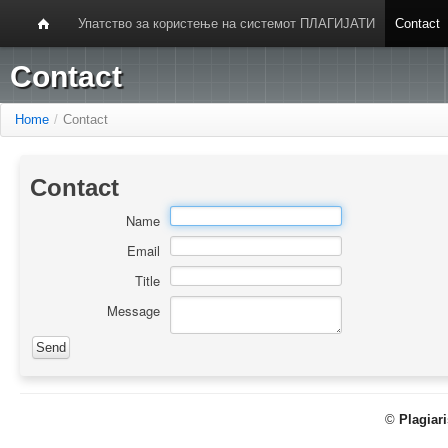
Упатство за користење на системот ПЛАГИЈАТИ
Contact
Contact
Home
/
Contact
Contact
Name
Email
Title
Message
©
Plagiar