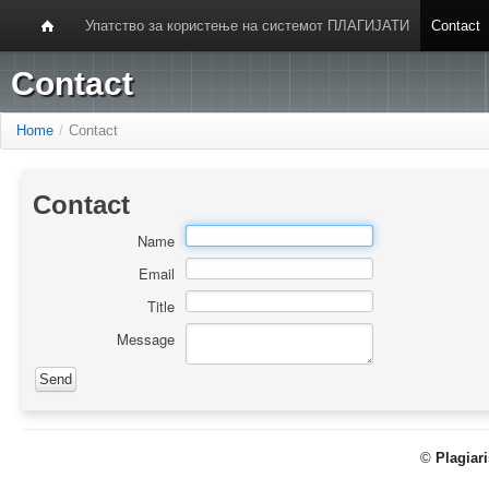
Упатство за користење на системот ПЛАГИЈАТИ
Contact
Contact
Home
/
Contact
Contact
Name
Email
Title
Message
©
Plagiar