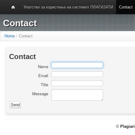
Упатство за користење на системот ПЛАГИЈАТИ
Contact
Contact
Home
/
Contact
Contact
Name
Email
Title
Message
©
Plagiar