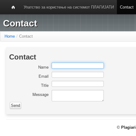
Упатство за користење на системот ПЛАГИЈАТИ
Contact
Contact
Home
/
Contact
Contact
Name
Email
Title
Message
©
Plagiar