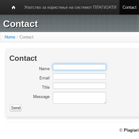
Упатство за користење на системот ПЛАГИЈАТИ
Contact
Contact
Home
/
Contact
Contact
Name
Email
Title
Message
©
Plagiar