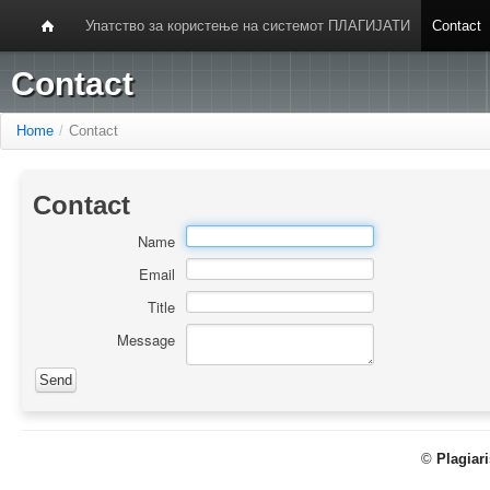
Упатство за користење на системот ПЛАГИЈАТИ
Contact
Contact
Home
/
Contact
Contact
Name
Email
Title
Message
©
Plagiar