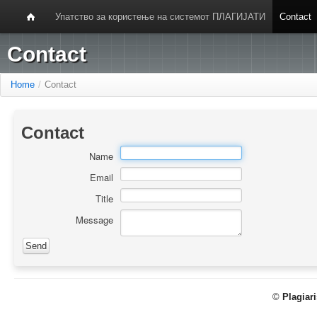
Упатство за користење на системот ПЛАГИЈАТИ
Contact
Contact
Home
/
Contact
Contact
Name
Email
Title
Message
©
Plagiar