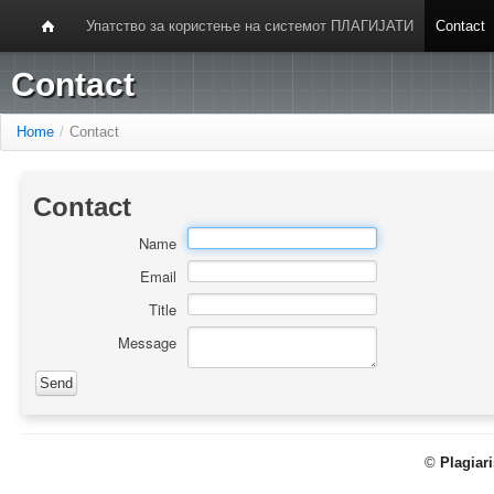
Упатство за користење на системот ПЛАГИЈАТИ
Contact
Contact
Home
/
Contact
Contact
Name
Email
Title
Message
©
Plagiar