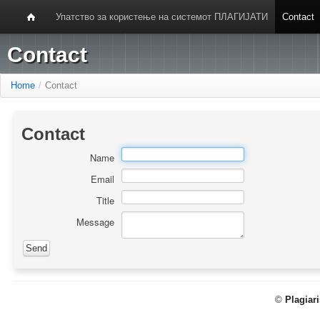
Упатство за користење на системот ПЛАГИЈАТИ
Contact
Contact
Home
/
Contact
Contact
Name
Email
Title
Message
©
Plagiar