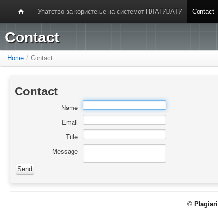
Упатство за користење на системот ПЛАГИЈАТИ
Contact
Contact
Home
/
Contact
Contact
Name
Email
Title
Message
©
Plagiar