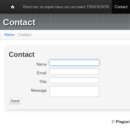
Упатство за користење на системот ПЛАГИЈАТИ
Contact
Contact
Home
/
Contact
Contact
Name
Email
Title
Message
©
Plagiar