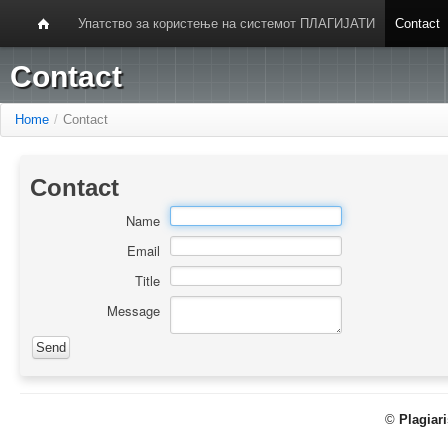
Упатство за користење на системот ПЛАГИЈАТИ
Contact
Contact
Home
/
Contact
Contact
Name
Email
Title
Message
©
Plagiar