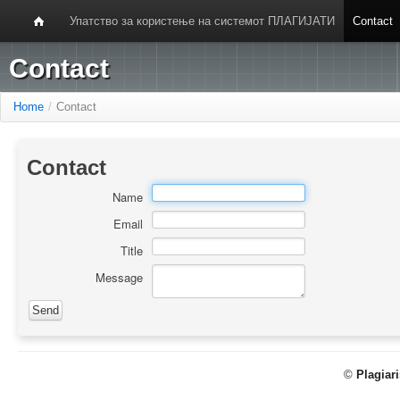
Упатство за користење на системот ПЛАГИЈАТИ
Contact
Contact
Home
/
Contact
Contact
Name
Email
Title
Message
©
Plagiar