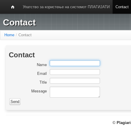
Упатство за користење на системот ПЛАГИЈАТИ
Contact
Contact
Home
/
Contact
Contact
Name
Email
Title
Message
©
Plagiar