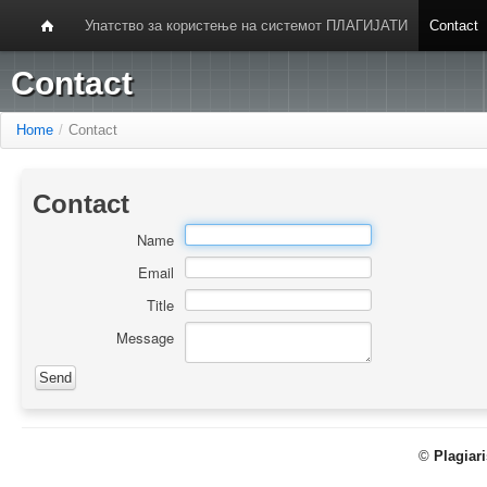
Упатство за користење на системот ПЛАГИЈАТИ
Contact
Contact
Home
/
Contact
Contact
Name
Email
Title
Message
©
Plagiar