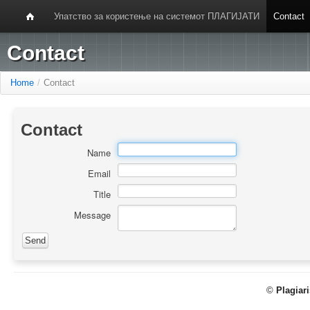
Упатство за користење на системот ПЛАГИЈАТИ
Contact
Contact
Home
/
Contact
Contact
Name
Email
Title
Message
©
Plagiar