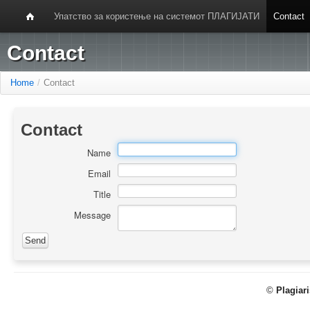
Упатство за користење на системот ПЛАГИЈАТИ
Contact
Contact
Home
/
Contact
Contact
Name
Email
Title
Message
©
Plagiar