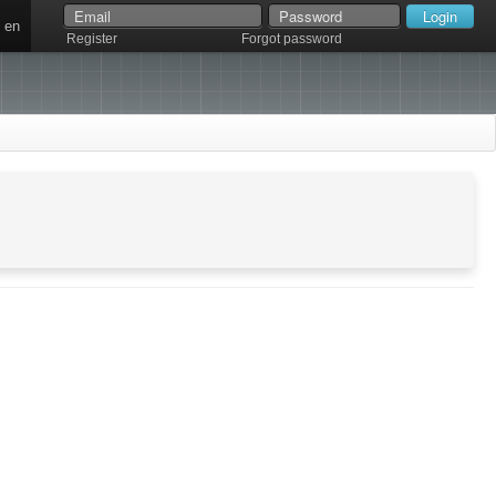
en
Register
Forgot password