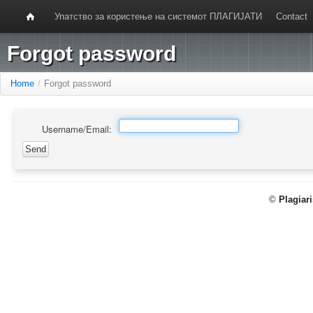
Упатство за користење на системот ПЛАГИЈАТИ
Contact
Forgot password
Home
/
Forgot password
Username/Email:
©
Plagiar