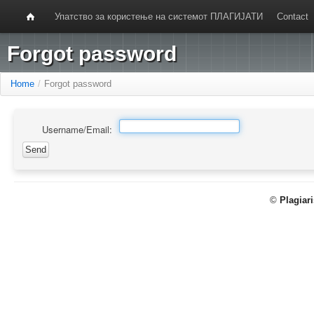
Упатство за користење на системот ПЛАГИЈАТИ
Contact
Forgot password
Home
/
Forgot password
Username/Email:
©
Plagiar