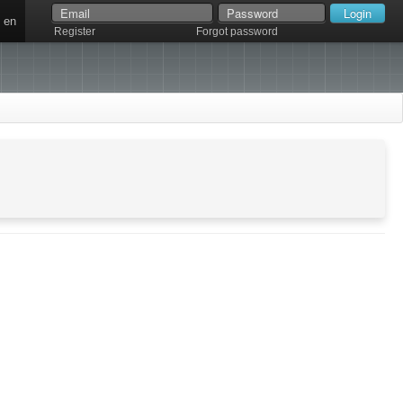
en
Register
Forgot password