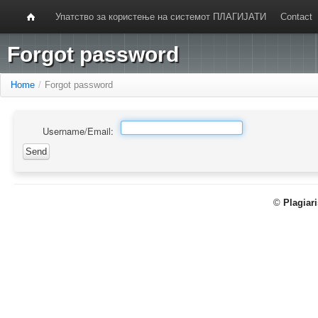
Упатство за користење на системот ПЛАГИЈАТИ
Contact
Forgot password
Home
/
Forgot password
Username/Email:
©
Plagiar