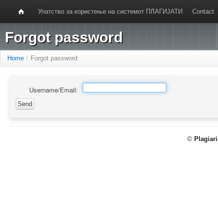
Упатство за користење на системот ПЛАГИЈАТИ
Contact
Forgot password
Home
/
Forgot password
Username/Email:
©
Plagiar