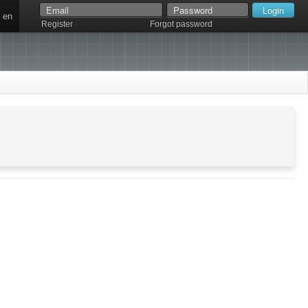
en
Register
Forgot password