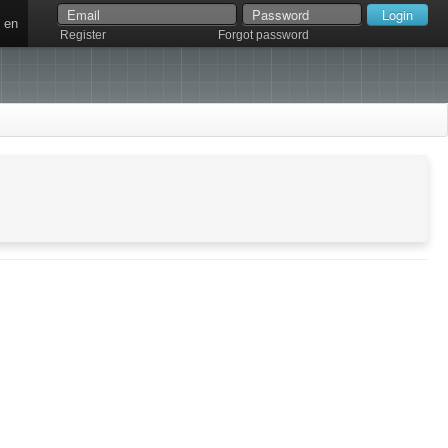
en
Register
Forgot password