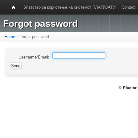
Упатство за користење на системот ПЛАГИЈАТИ
Contact
Forgot password
Home
/
Forgot password
Username/Email:
©
Plagiar