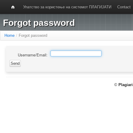
Упатство за користење на системот ПЛАГИЈАТИ
Contact
Forgot password
Home
/
Forgot password
Username/Email:
©
Plagiar