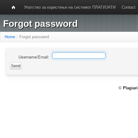
Упатство за користење на системот ПЛАГИЈАТИ
Contact
Forgot password
Home
/
Forgot password
Username/Email:
©
Plagiar