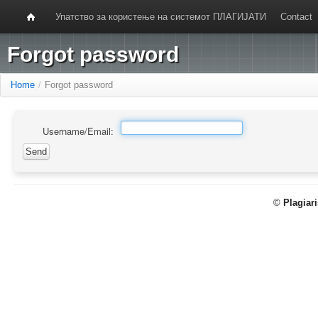
Упатство за користење на системот ПЛАГИЈАТИ
Contact
Forgot password
Home
/
Forgot password
Username/Email:
©
Plagiar