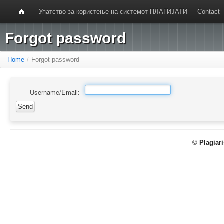
Упатство за користење на системот ПЛАГИЈАТИ
Contact
Forgot password
Home
/
Forgot password
Username/Email:
©
Plagiar