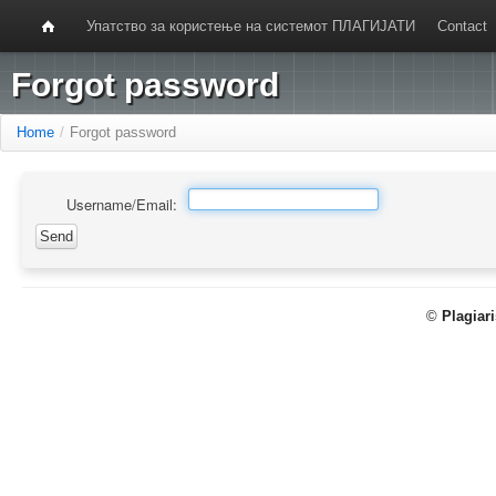
Упатство за користење на системот ПЛАГИЈАТИ
Contact
Forgot password
Home
/
Forgot password
Username/Email:
©
Plagiar