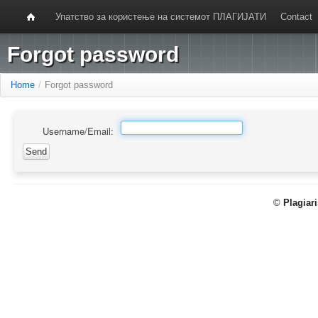
Упатство за користење на системот ПЛАГИЈАТИ
Contact
Forgot password
Home
/
Forgot password
Username/Email:
©
Plagiar