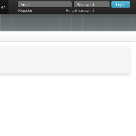
en
Register
Forgot password