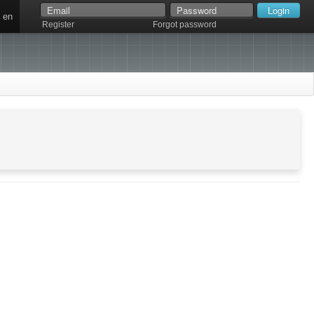
en
Register
Forgot password