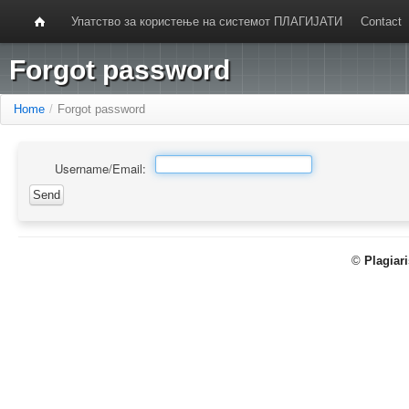
Упатство за користење на системот ПЛАГИЈАТИ
Contact
Forgot password
Home
/
Forgot password
Username/Email:
©
Plagiar