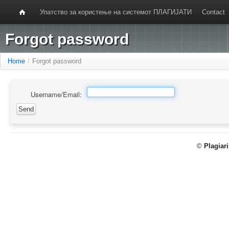
Упатство за користење на системот ПЛАГИЈАТИ
Contact
Forgot password
Home
/
Forgot password
Username/Email:
©
Plagiar