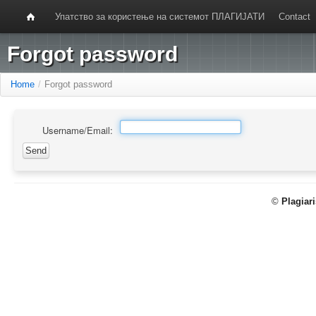
Упатство за користење на системот ПЛАГИЈАТИ
Contact
Forgot password
Home
/
Forgot password
Username/Email:
©
Plagiar