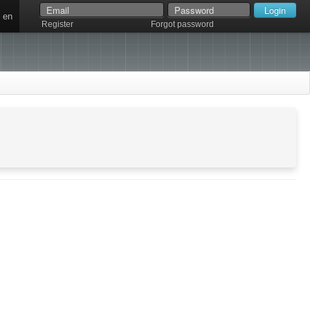
en
Register
Forgot password