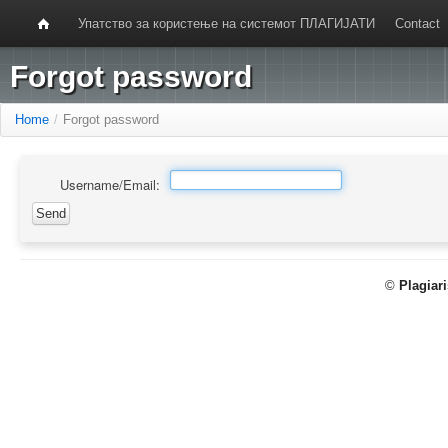
Упатство за користење на системот ПЛАГИЈАТИ
Contact
Forgot password
Home
/
Forgot password
Username/Email:
©
Plagiar