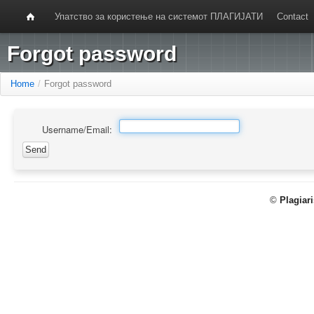
Упатство за користење на системот ПЛАГИЈАТИ
Contact
Forgot password
Home
/
Forgot password
Username/Email:
©
Plagiar