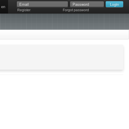
en
Register
Forgot password