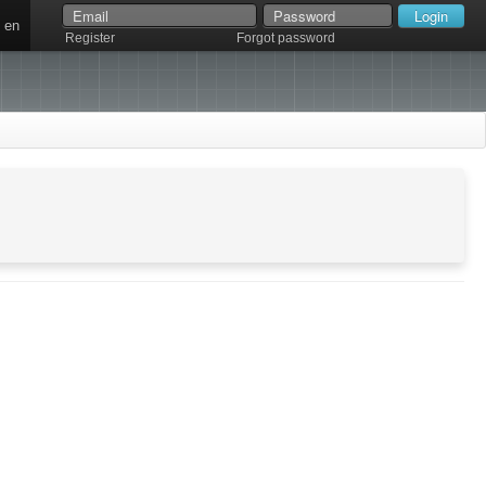
en
Register
Forgot password