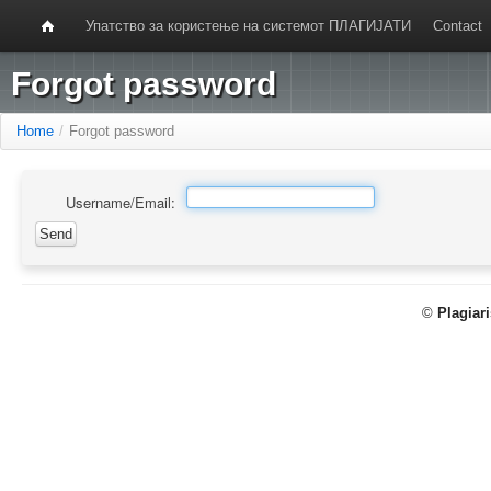
Упатство за користење на системот ПЛАГИЈАТИ
Contact
Forgot password
Home
/
Forgot password
Username/Email:
©
Plagiar