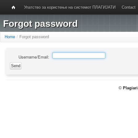
Упатство за користење на системот ПЛАГИЈАТИ
Contact
Forgot password
Home
/
Forgot password
Username/Email:
©
Plagiar