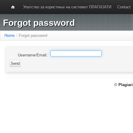
Упатство за користење на системот ПЛАГИЈАТИ
Contact
Forgot password
Home
/
Forgot password
Username/Email:
©
Plagiar