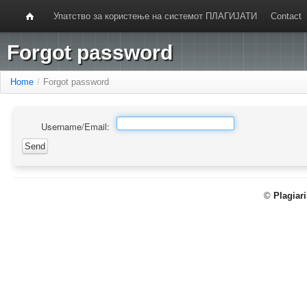
Упатство за користење на системот ПЛАГИЈАТИ
Contact
Forgot password
Home
/
Forgot password
Username/Email:
©
Plagiar