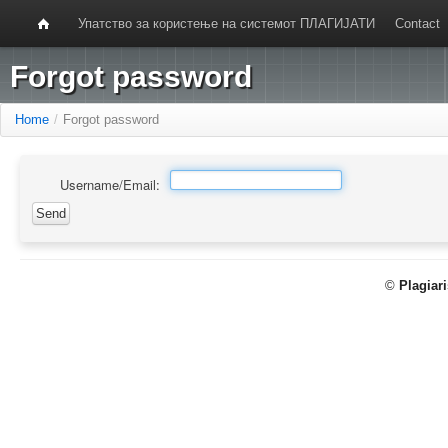
Упатство за користење на системот ПЛАГИЈАТИ
Contact
Forgot password
Home
/
Forgot password
Username/Email:
©
Plagiar