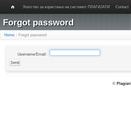
Упатство за користење на системот ПЛАГИЈАТИ
Contact
Forgot password
Home
/
Forgot password
Username/Email:
©
Plagiar