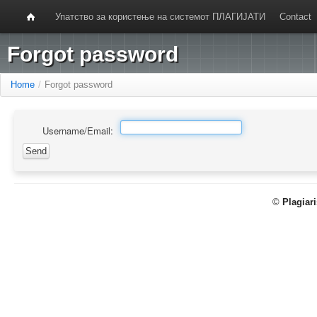
Упатство за користење на системот ПЛАГИЈАТИ
Contact
Forgot password
Home
/
Forgot password
Username/Email:
©
Plagiar