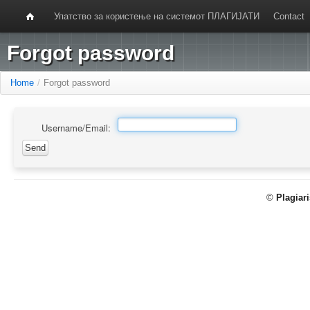
Упатство за користење на системот ПЛАГИЈАТИ
Contact
Forgot password
Home
/
Forgot password
Username/Email:
©
Plagiar